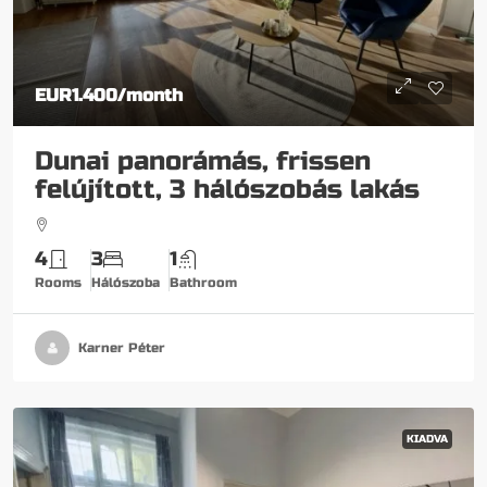
EUR1.400
/month
Dunai panorámás, frissen
felújított, 3 hálószobás lakás
4
3
1
Rooms
Hálószoba
Bathroom
Karner Péter
KIADVA