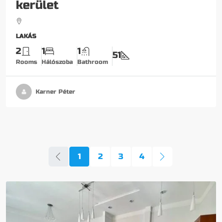
kerület
LAKÁS
2
1
1
51
Rooms
Hálószoba
Bathroom
Karner Péter
1
2
3
4