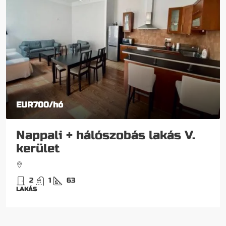
EUR700
/hó
Nappali + hálószobás lakás V.
kerület
2
1
63
LAKÁS