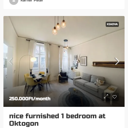
Karner Péter
KIADVA
250.000Ft
/month
nice furnished 1 bedroom at
Oktogon