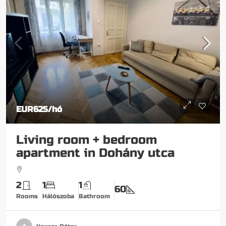
EUR625
/hó
Living room + bedroom
apartment in Dohány utca
2
1
1
60
Rooms
Hálószoba
Bathroom