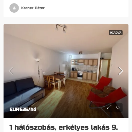
Karner Péter
KIADVA
EUR625
/hó
1 hálószobás, erkélyes lakás 9.