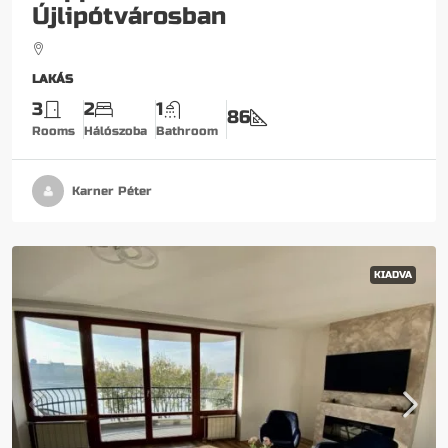
Újlipótvárosban
LAKÁS
3
2
1
86
Rooms
Hálószoba
Bathroom
Karner Péter
KIADVA