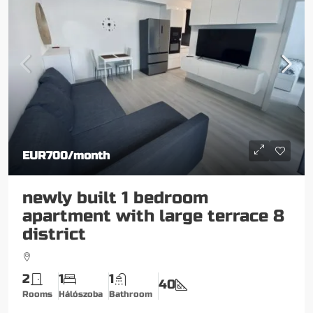
EUR700
/month
newly built 1 bedroom
apartment with large terrace 8
district
2
1
1
40
Rooms
Hálószoba
Bathroom