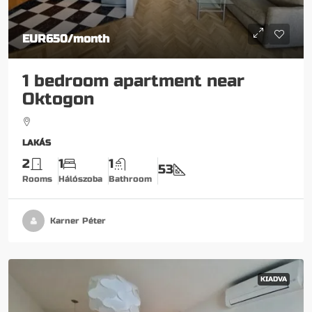
EUR650
/month
1 bedroom apartment near
Oktogon
LAKÁS
2
1
1
53
Rooms
Hálószoba
Bathroom
Karner Péter
KIADVA