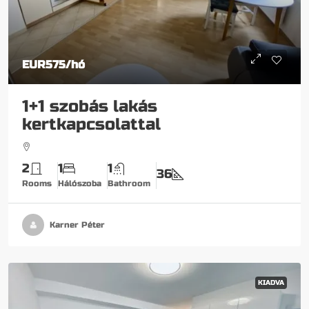
EUR575
/hó
1+1 szobás lakás
kertkapcsolattal
2
1
1
36
Rooms
Hálószoba
Bathroom
Karner Péter
KIADVA