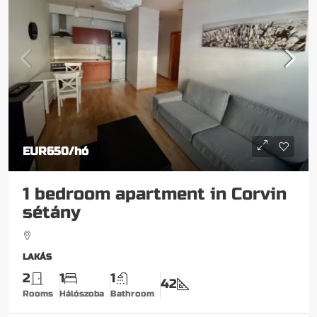
EUR650
/hó
1 bedroom apartment in Corvin
sétány
LAKÁS
2
1
1
42
Rooms
Hálószoba
Bathroom