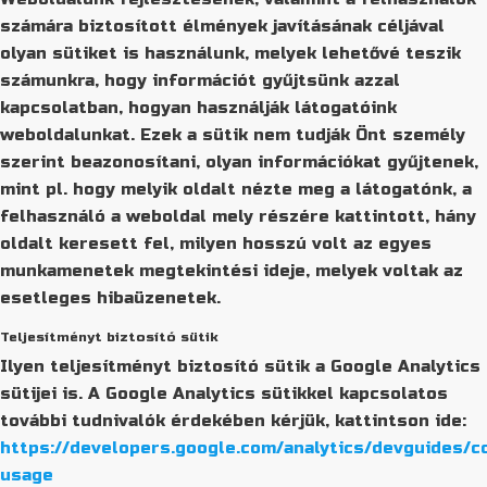
számára biztosított élmények javításának céljával
olyan sütiket is használunk, melyek lehetővé teszik
számunkra, hogy információt gyűjtsünk azzal
kapcsolatban, hogyan használják látogatóink
weboldalunkat. Ezek a sütik nem tudják Önt személy
szerint beazonosítani, olyan információkat gyűjtenek,
mint pl. hogy melyik oldalt nézte meg a látogatónk, a
felhasználó a weboldal mely részére kattintott, hány
oldalt keresett fel, milyen hosszú volt az egyes
munkamenetek megtekintési ideje, melyek voltak az
esetleges hibaüzenetek.
Teljesítményt biztosító sütik
Ilyen teljesítményt biztosító sütik a Google Analytics
sütijei is. A Google Analytics sütikkel kapcsolatos
további tudnivalók érdekében kérjük, kattintson ide:
https://developers.google.com/analytics/devguides/co
usage