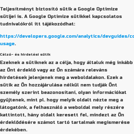
Teljesítményt biztosító sütik a Google Optimize
sütijei is. A Google Optimize sütikkel kapcsolatos
tudnivalókról itt tájékozódhat:
https://developers.google.com/analytics/devguides/co
usage
.
Célzó- és hirdetési sütik
Ezeknek a sütiknek az a célja, hogy általuk még inkább
az Önt érdeklő vagy az Ön számára releváns
hirdetések jelenjenek meg a weboldalakon. Ezek a
sütik az Ön hozzájárulása nélkül nem tudják Önt
személy szerint beazonosítani, olyan információkat
gyűjtenek, mint pl. hogy melyik oldalt nézte meg a
látogatónk, a felhasználó a weboldal mely részére
kattintott, hány oldalt keresett fel, mindezt az Ön
érdeklődésére számot tartó tartalmak megismerése
érdekében.