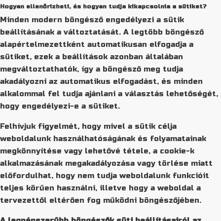
Hogyan ellenőrizheti, és hogyan tudja kikapcsolnia a sütiket?
Minden modern böngésző engedélyezi a sütik
beállításának a változtatását. A legtöbb böngésző
alapértelmezettként automatikusan elfogadja a
sütiket, ezek a beállítások azonban általában
megváltoztathatók, így a böngésző meg tudja
akadályozni az automatikus elfogadást, és minden
alkalommal fel tudja ajánlani a választás lehetőségét,
hogy engedélyezi-e a sütiket.
Felhívjuk figyelmét, hogy mivel a sütik célja
weboldalunk használhatóságának és folyamatainak
megkönnyítése vagy lehetővé tétele, a cookie-k
alkalmazásának megakadályozása vagy törlése miatt
előfordulhat, hogy nem tudja weboldalunk funkcióit
teljes körűen használni, illetve hogy a weboldal a
tervezettől eltérően fog működni böngészőjében.
A legnépszerűbb böngészők süti beállításairól az