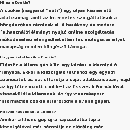
Mi az a Cookie?
A cookie (magyarul “süti”) egy olyan kisméretű
adatcsomag, amit az internetes szolgáltatások a
böngészőben tárolnak el. A hatékony és modern
felhasználói élményt nyújtó online szolgáltatás
működéséhez elengedhetetlen technológia, amelyet
manapság minden böngésző támogat.
Hogyan keletkezik a Cookie?
Először a kliens gép küld egy kérést a kiszolgáló
irányába. Ekkor a kiszolgáló létrehoz egy egyedi
azonosítót és ezt eltárolja a saját adatbázisában, majd
az így létrehozott cookie-t az összes információval
visszaküldi a kliensnek. Az így visszakapott
információs cookie eltárolódik a kliens gépen.
Hogyan hasznosul a Cookie?
Amikor a kliens gép újra kapcsolatba lép a
kiszolgálóval már párosítja az előzőleg már