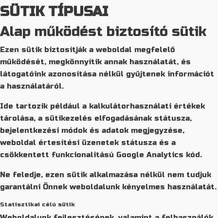
SÜTIK TÍPUSAI
Alap működést biztosító sütik
Ezen sütik biztosítják a weboldal megfelelő
működését, megkönnyítik annak használatát, és
látogatóink azonosítása nélkül gyűjtenek információt
a használatáról.
Ide tartozik például a kalkulátorhasználati értékek
tárolása, a sütikezelés elfogadásának státusza,
bejelentkezési módok és adatok megjegyzése,
weboldal értesítési üzenetek státusza és a
csökkentett funkcionalitású Google Analytics kód.
Ne feledje, ezen sütik alkalmazása nélkül nem tudjuk
garantálni Önnek weboldalunk kényelmes használatát.
Statisztikai célú sütik
Weboldalunk fejlesztésének, valamint a felhasználók