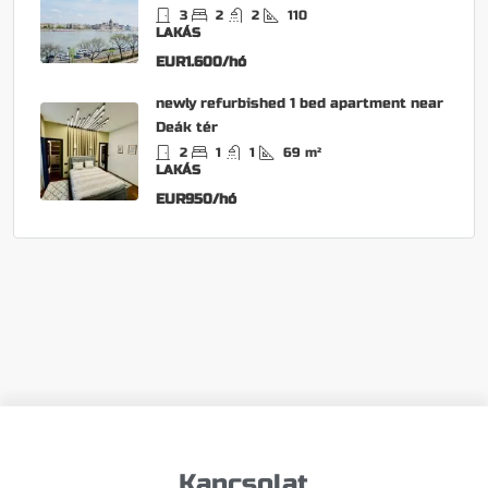
3
2
2
110
LAKÁS
EUR1.600/hó
newly refurbished 1 bed apartment near
Deák tér
2
1
1
69
m²
LAKÁS
EUR950/hó
Kapcsolat