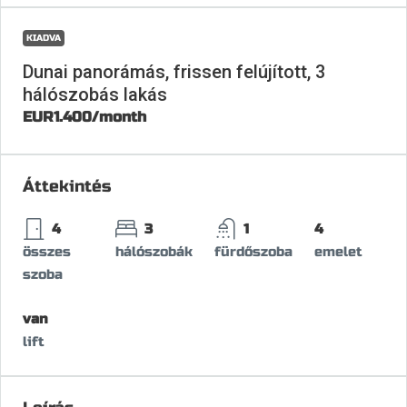
KIADVA
Dunai panorámás, frissen felújított, 3
hálószobás lakás
EUR1.400
/month
Áttekintés
4
3
1
4
összes
hálószobák
fürdőszoba
emelet
szoba
van
lift