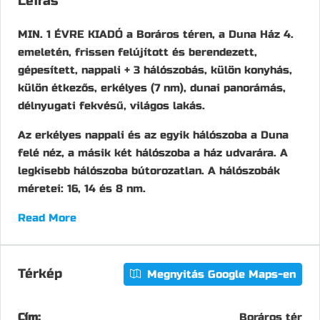
Leírás
MIN. 1 ÉVRE KIADÓ a Boráros téren, a Duna Ház 4.
emeletén, frissen felújított és berendezett,
gépesített, nappali + 3 hálószobás, külön konyhás,
külön étkezős, erkélyes (7 nm), dunai panorámás,
délnyugati fekvésű, világos lakás.
Az erkélyes nappali és az egyik hálószoba a Duna
felé néz, a másik két hálószoba a ház udvarára. A
legkisebb hálószoba bútorozatlan. A hálószobák
méretei: 16, 14 és 8 nm.
Read More
Térkép
Megnyitás Google Maps-en
Cím:
Boráros tér