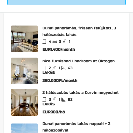
Dunai panorámás, frissen felújított, 3
hálószobás lakás
4
3
1
EUR1.400/month
nice furnished 1 bedroom at Oktogon
2
1
43
LAKÁS
250.000Ft/month
2 hálószobás lakás a Corvin negyednél
3
1
92
LAKÁS
EUR900/hó
Dunai panorámás lakás nappali + 2
hálószobával