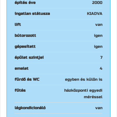
építés éve
2000
ingatlan státusza
KIADVA
lift
van
bútorozott
igen
gépesített
igen
épület szintjei
7
emelet
4
fürdő és WC
egyben és külön is
fűtés
házközponti egyedi
méréssel
légkondicionáló
van