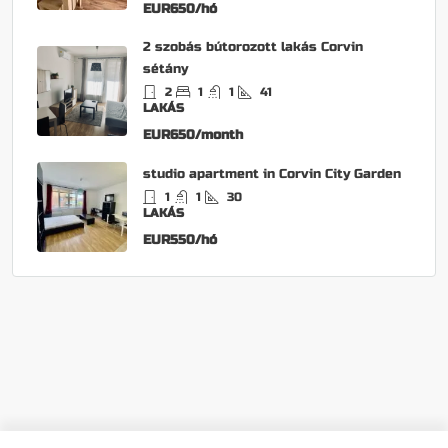
EUR650/hó
2 szobás bútorozott lakás Corvin
sétány
2
1
1
41
LAKÁS
EUR650/month
studio apartment in Corvin City Garden
1
1
30
LAKÁS
EUR550/hó