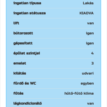
ingatlan típusa
Lakás
ingatlan státusza
KIADVA
lift
van
bútorozott
igen
gépesített
igen
épület szintjei
4
emelet
3
kilátás
udvari
fürdő és WC
egyben
fűtés
hűtő-fűtő klíma
légkondicionáló
van