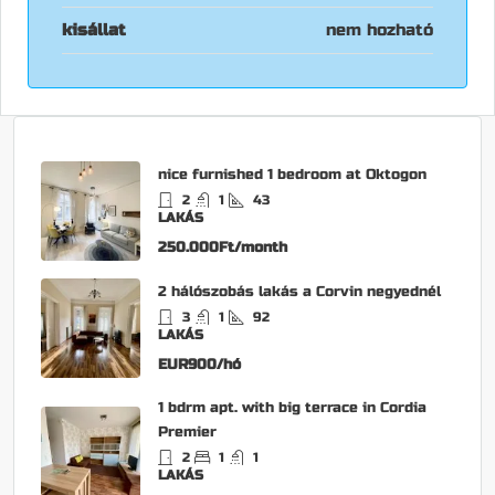
kisállat
nem hozható
nice furnished 1 bedroom at Oktogon
2
1
43
LAKÁS
250.000Ft/month
2 hálószobás lakás a Corvin negyednél
3
1
92
LAKÁS
EUR900/hó
1 bdrm apt. with big terrace in Cordia
Premier
2
1
1
LAKÁS