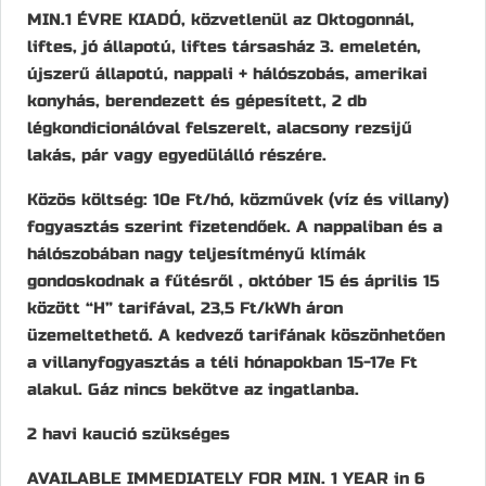
MIN.1 ÉVRE KIADÓ, közvetlenül az Oktogonnál,
liftes, jó állapotú, liftes társasház 3. emeletén,
újszerű állapotú, nappali + hálószobás, amerikai
konyhás, berendezett és gépesített, 2 db
légkondicionálóval felszerelt, alacsony rezsijű
lakás, pár vagy egyedülálló részére.
Közös költség: 10e Ft/hó, közművek (víz és villany)
fogyasztás szerint fizetendőek. A nappaliban és a
hálószobában nagy teljesítményű klímák
gondoskodnak a fűtésről , október 15 és április 15
között “H” tarifával, 23,5 Ft/kWh áron
üzemeltethető. A kedvező tarifának köszönhetően
a villanyfogyasztás a téli hónapokban 15-17e Ft
alakul. Gáz nincs bekötve az ingatlanba.
2 havi kaució szükséges
AVAILABLE IMMEDIATELY FOR MIN. 1 YEAR in 6