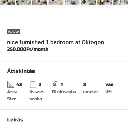
KIADVA
nice furnished 1 bedroom at Oktogon
250.000Ft
/month
Áttekintés
43
2
1
3
van
Area
összes
fürdőszoba
emelet
lift
Size
szoba
Leírás