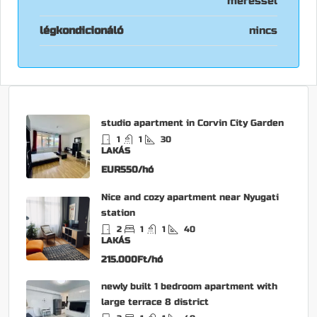
méréssel
légkondicionáló
nincs
studio apartment in Corvin City Garden
1
1
30
LAKÁS
EUR550/hó
Nice and cozy apartment near Nyugati
station
2
1
1
40
LAKÁS
215.000Ft/hó
newly built 1 bedroom apartment with
large terrace 8 district