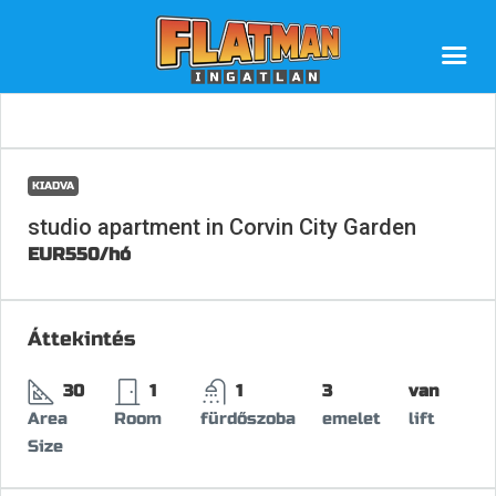
KIADVA
studio apartment in Corvin City Garden
EUR550
/hó
Áttekintés
30
1
1
3
van
Area
Room
fürdőszoba
emelet
lift
Size