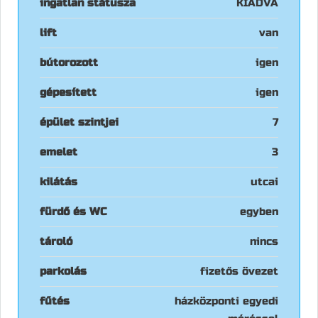
ingatlan státusza
KIADVA
lift
van
bútorozott
igen
gépesített
igen
épület szintjei
7
emelet
3
kilátás
utcai
fürdő és WC
egyben
tároló
nincs
parkolás
fizetős övezet
fűtés
házközponti egyedi