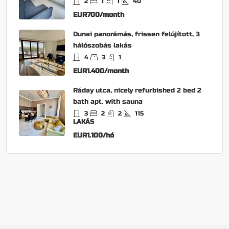
2
1
1
40
EUR700/month
Dunai panorámás, frissen felújított, 3
hálószobás lakás
4
3
1
EUR1.400/month
Ráday utca, nicely refurbished 2 bed 2
bath apt. with sauna
3
2
2
115
LAKÁS
EUR1.100/hó