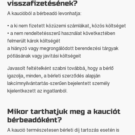
visszafizetésének?
A kaucióból a bérbeadó levonhatja:
• a ki nem fizetett közüzemi számlákat, közös költséget
• a nem rendeltetésszerű használat következtében
felmerült károk költségét
a hiányzó vagy megrongálódott berendezési tárgyak
pótlásának vagy javítási költségeit
Javasolt feltételként szabni továbbá, hogy a bérlő
igazolja, minden, a bérleti szerződés alapján
lakcímnyilvántartás-szerűen bejelentett személy
kijelentkezett az ingatlanból.
Mikor tarthatjuk meg a kauciót
bérbeadóként?
A kaució természetesen bérleti díj tartozás esetén is