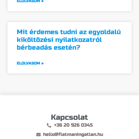
ELOLVASOM »
Mit érdemes tudni az egyoldalú
kiköltözési nyilatkozatról
bérbeadás esetén?
ELOLVASOM »
Kapcsolat
+36 20 926 0345
hello@flatmaningatlan.hu