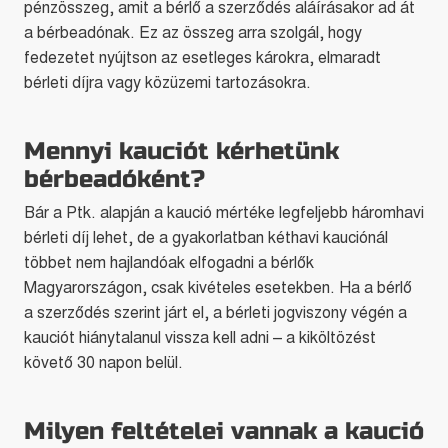
pénzösszeg, amit a bérlő a szerződés aláírásakor ad át
a bérbeadónak. Ez az összeg arra szolgál, hogy
fedezetet nyújtson az esetleges károkra, elmaradt
bérleti díjra vagy közüzemi tartozásokra.
Mennyi kauciót kérhetünk
bérbeadóként?
Bár a Ptk. alapján a kaució mértéke legfeljebb háromhavi
bérleti díj lehet, de a gyakorlatban kéthavi kauciónál
többet nem hajlandóak elfogadni a bérlők
Magyarországon, csak kivételes esetekben. Ha a bérlő
a szerződés szerint járt el, a bérleti jogviszony végén a
kauciót hiánytalanul vissza kell adni – a kiköltözést
követő 30 napon belül.
Milyen feltételei vannak a kaució