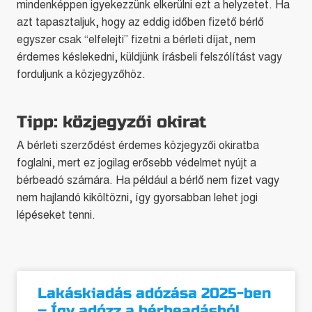
mindenképpen igyekezzünk elkerülni ezt a helyzetet. Ha
azt tapasztaljuk, hogy az eddig időben fizető bérlő
egyszer csak “elfelejti” fizetni a bérleti díjat, nem
érdemes késlekedni, küldjünk írásbeli felszólítást vagy
forduljunk a közjegyzőhöz.
Tipp: közjegyzői okirat
A bérleti szerződést érdemes közjegyzői okiratba
foglalni, mert ez jogilag erősebb védelmet nyújt a
bérbeadó számára. Ha például a bérlő nem fizet vagy
nem hajlandó kiköltözni, így gyorsabban lehet jogi
lépéseket tenni.
Lakáskiadás adózása 2025-ben
– Így adózz a bérbeadásból