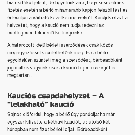
biztosítékot jelent, de figyeljünk arra, hogy késedelmes
fizetés esetén a bérlő mihamarabb kapjon felszólítást és
értesüljön a várható következményekről. Kerüljük el azt a
helyzetet, hogy a kaució nem tudja fedezni az
esetlegesen felmerülő költségeinket.
A határozott idejű bérleti szerződések csak közös
megegyezéssel szüntethetőek meg. Ha a bérlő
egyoldalúan szünteti meg a szerződést, bérbeadóként
jogosultak vagyunk akár a kaució teljes összegét is
megtartani.
Kauciós csapdahelyzet – A
“lelakható” kaució
Sajnos előfordul, hogy a bérlő úgy gondolja: ha már
egyszer kifizette a kéthavi kauciót, az utolsó két
hónapban nem fizet bérleti díjat. Bérbeadóként