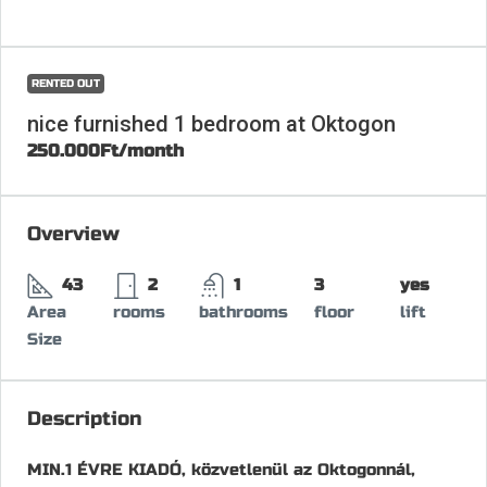
RENTED OUT
nice furnished 1 bedroom at Oktogon
250.000Ft
/month
Overview
43
2
1
3
yes
Area
rooms
bathrooms
floor
lift
Size
Description
MIN.1 ÉVRE KIADÓ, közvetlenül az Oktogonnál,