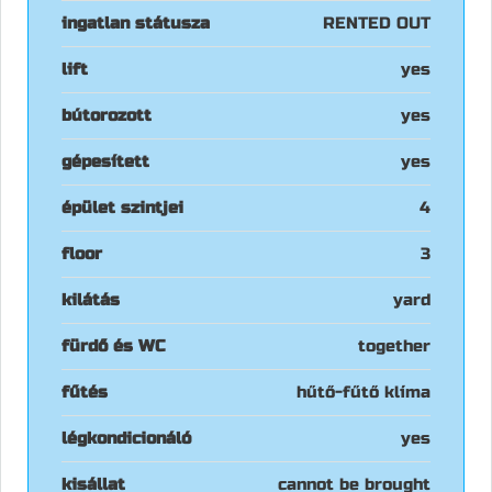
ingatlan státusza
RENTED OUT
lift
yes
bútorozott
yes
gépesített
yes
épület szintjei
4
floor
3
kilátás
yard
fürdő és WC
together
fűtés
hűtő-fűtő klíma
légkondicionáló
yes
kisállat
cannot be brought