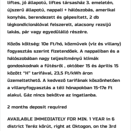
liftes, jó állapotú, liftes társasház 3. emeletén,
újszerű állapotú, nappali + hálószobás, amerikai
konyhás, berendezett és gépesített, 2 db
légkondicionálóval felszerelt, alacsony rezsijű
lakás, pár vagy egyedülálló részére.
Közös költség: 10e Ft/hó, közművek (víz és villany)
fogyasztás szerint fizetendőek. A nappaliban és a
hálószobában nagy teljesítményű klímák
gondoskodnak a fűtésről , október 15 és április 15
között “H” tarifával, 23,5 Ft/kWh áron
üzemeltethető. A kedvező tarifának köszönhetően
a villanyfogyasztás a téli hónapokban 15-17e Ft
alakul. Gáz nincs bekötve az ingatlanba.
2 months deposit required
AVAILABLE IMMEDIATELY FOR MIN. 1 YEAR in 6
district Teréz körút, right at Oktogon, on the 3rd