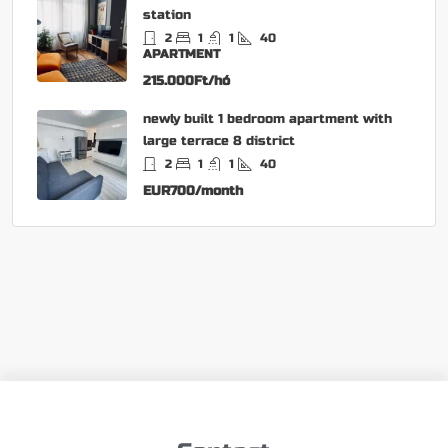
station
2
1
1
40
APARTMENT
215.000Ft/hó
newly built 1 bedroom apartment with
large terrace 8 district
2
1
1
40
EUR700/month