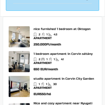
nice furnished 1 bedroom at Oktogon
2
1
43
APARTMENT
250.000Ft/month
1 bedroom apartment in Corvin sétány
2
1
1
41
APARTMENT
650 EUR/month
studio apartment in Corvin City Garden
1
1
30
APARTMENT
EUR550/hó
Nice and cozy apartment near Nyugati