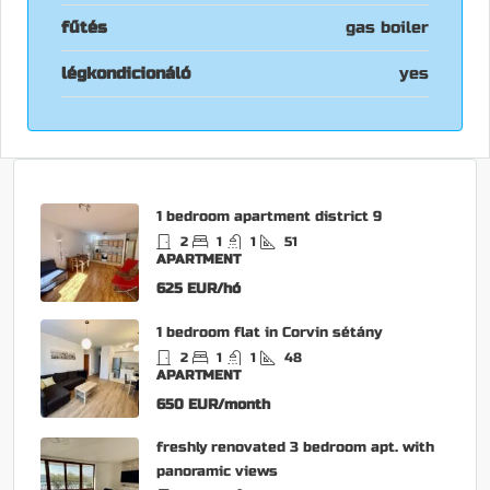
fűtés
gas boiler
légkondicionáló
yes
1 bedroom apartment district 9
2
1
1
51
APARTMENT
625 EUR/hó
1 bedroom flat in Corvin sétány
2
1
1
48
APARTMENT
650 EUR/month
freshly renovated 3 bedroom apt. with
panoramic views