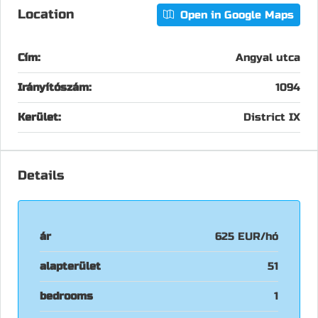
Location
Open in Google Maps
Cím:
Angyal utca
Irányítószám:
1094
Kerület:
District IX
Details
ár
625 EUR/hó
alapterület
51
bedrooms
1