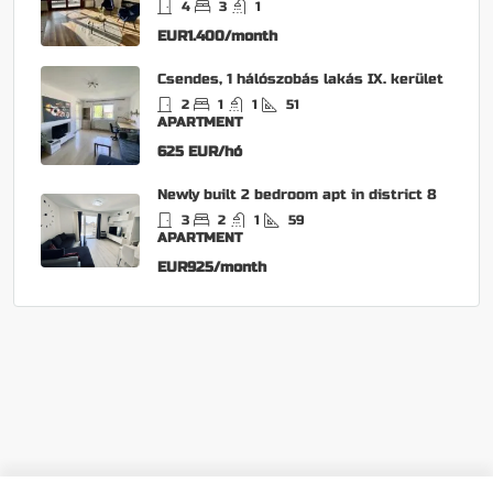
4
3
1
EUR1.400/month
Csendes, 1 hálószobás lakás IX. kerület
2
1
1
51
APARTMENT
625 EUR/hó
Newly built 2 bedroom apt in district 8
3
2
1
59
APARTMENT
EUR925/month