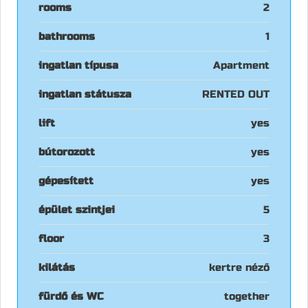
rooms
2
bathrooms
1
ingatlan típusa
Apartment
ingatlan státusza
RENTED OUT
lift
yes
bútorozott
yes
gépesített
yes
épület szintjei
5
floor
3
kilátás
kertre néző
fürdő és WC
together