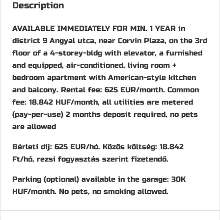
Description
AVAILABLE IMMEDIATELY FOR MIN. 1 YEAR in
district 9 Angyal utca, near Corvin Plaza, on the 3rd
floor of a 4-storey-bldg with elevator, a furnished
and equipped, air-conditioned, living room +
bedroom apartment with American-style kitchen
and balcony. Rental fee: 625 EUR/month. Common
fee: 18.842 HUF/month, all utilities are metered
(pay-per-use) 2 months deposit required, no pets
are allowed
Bérleti díj: 625 EUR/hó. Közös költség: 18.842
Ft/hó, rezsi fogyasztás szerint fizetendő.
Parking (optional) available in the garage: 30K
HUF/month. No pets, no smoking allowed.