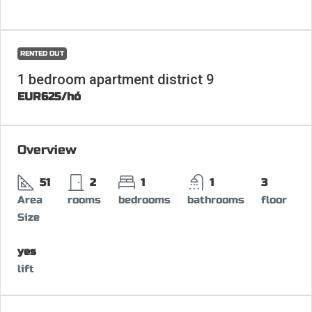
RENTED OUT
1 bedroom apartment district 9
EUR625
/hó
Overview
51
2
1
1
3
Area
rooms
bedrooms
bathrooms
floor
Size
yes
lift